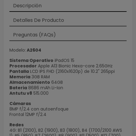
Descripción
Detalles De Producto
Preguntas (FAQs)
Modelo:
A2604
Sistema Operativo
iPadOS 15
Procesador
Apple A13 Bionic Hexa-core 2.65GHz
Pantalla
LCD IPS FHD (2160x1620p) de 10.2" 265ppi
Memoria
3GB RAM
Almacenamiento
64GB
Bateria
8686 mAh Li-Ion
Antutu v8
515.000
Cámaras
8MP f/2.4 con autoenfoque
Frontal 12MP f/2.4
Redes
4G: B1 (2100), B2 (1900), B3 (1800), B4 (1700/2100 AWS
1), B5 (850), B7 (2600), B8 (900), B11 (1500), B12 (700),