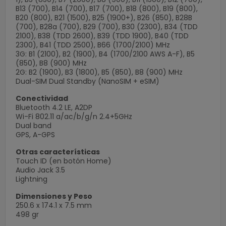
Loading
B13 (700), B14 (700), B17 (700), B18 (800), B19 (800),
×
B20 (800), B21 (1500), B25 (1900+), B26 (850), B28B
(700), B28a (700), B29 (700), B30 (2300), B34 (TDD
2100), B38 (TDD 2600), B39 (TDD 1900), B40 (TDD
2300), B41 (TDD 2500), B66 (1700/2100) MHz
3G: B1 (2100), B2 (1900), B4 (1700/2100 AWS A-F), B5
(850), B8 (900) MHz
2G: B2 (1900), B3 (1800), B5 (850), B8 (900) MHz
Dual-SIM Dual Standby (NanoSIM + eSIM)
Conectividad
Bluetooth 4.2 LE, A2DP
Wi-Fi 802.11 a/ac/b/g/n 2.4+5GHz
Dual band
GPS, A-GPS
Otras características
Touch ID (en botón Home)
Audio Jack 3.5
Lightning
Dimensiones y Peso
250.6 x 174.1 x 7.5 mm
498 gr