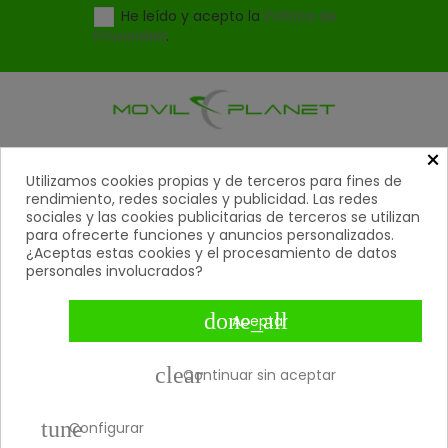
He leído y acepto la
Política de
Privacidad
.
×
Productos

Utilizamos cookies propias y de terceros para fines de
rendimiento, redes sociales y publicidad. Las redes
Ayuda

sociales y las cookies publicitarias de terceros se utilizan
para ofrecerte funciones y anuncios personalizados.
Mi Cuenta
¿Aceptas estas cookies y el procesamiento de datos

personales involucrados?
Contacto

done_all
Aceptar
Métodos De Pago

clear
Continuar sin aceptar
Copyright 2026 © Movil Planet | Todos los derechos
tune
reservados.
Configurar