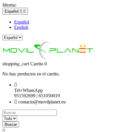
Idioma:
Español


Español
English
shopping_cart
Carrito
0
No hay productos en el carrito.

Tel+WhatsApp
951592699 | 651050019

contacto@movilplanet.eu
Buscar
