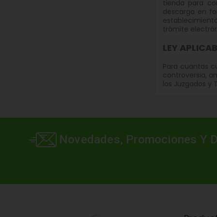
tienda para co
descarga en for
establecimient
trámite electró
LEY APLICAB
Para cuantas cu
controversia, a
los Juzgados y 
Novedades, Promociones Y 