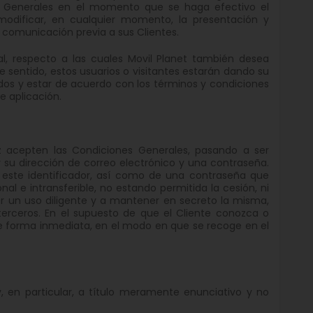
s Generales en el momento que se haga efectivo el
 modificar, en cualquier momento, la presentación y
 comunicación previa a sus Clientes.
al, respecto a las cuales Movil Planet también desea
e sentido, estos usuarios o visitantes estarán dando su
dos y estar de acuerdo con los términos y condiciones
e aplicación.
vez acepten las Condiciones Generales, pasando a ser
 su dirección de correo electrónico y una contraseña.
de este identificador, así como de una contraseña que
 e intransferible, no estando permitida la cesión, ni
er un uso diligente y a mantener en secreto la misma,
erceros. En el supuesto de que el Cliente conozca o
e forma inmediata, en el modo en que se recoge en el
a y, en particular, a título meramente enunciativo y no