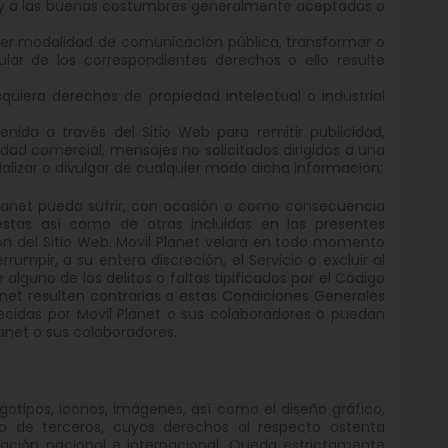
oral y a las buenas costumbres generalmente aceptadas o
lquier modalidad de comunicación pública, transformar o
ular de los correspondientes derechos o ello resulte
quiera derechos de propiedad intelectual o industrial
enida a través del Sitio Web para remitir publicidad,
dad comercial, mensajes no solicitados dirigidos a una
alizar o divulgar de cualquier modo dicha información;
 Planet pueda sufrir, con ocasión o como consecuencia
estas así como de otras incluidas en las presentes
ión del Sitio Web. Movil Planet velará en todo momento
rumpir, a su entera discreción, el Servicio o excluir al
lguno de los delitos o faltas tipificados por el Código
anet resulten contrarias a estas Condiciones Generales
lecidas por Movil Planet o sus colaboradores o puedan
lanet o sus colaboradores.
ogotipos, iconos, imágenes, así como el diseño gráfico,
 o de terceros, cuyos derechos al respecto ostenta
slación nacional e internacional. Queda estrictamente