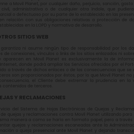
e a Movil Planet, por cualquier daño, perjuicio, sanción, gasto
 civil, administrativa o de cualquier otra índole, que pudier
rcial o defectuoso por su parte de lo establecido en las present
 en relación con sus obligaciones relativas a protección de 
stablecidas en la LOPD y normativa de desarrollo.
OTROS SITIOS WEB
 garantiza ni asume ningún tipo de responsabilidad por los dañ
s de conexiones, vínculos o links de los sitios enlazados ni sobr
e aparecen en Movil Planet es exclusivamente la de informar
nternet, donde podrá ampliar los Servicios ofrecidos por el Port
ido a través de dichos enlaces o de las consecuencias que se d
ceros son proporcionados por éstos, por lo que Movil Planet no pu
consecuencia, el Cliente debe extremar la prudencia en la va
s contenidos de terceros.
EJAS Y RECLAMACIONES
ervicio del Sistema de Hojas Electrónicas de Quejas y Reclam
 de quejas y reclamaciones contra Movil Planet utilizando para 
misma manera a como se haría en formato papel, pero a través
ntar quejas y reclamaciones escaneadas ante la Administración
ación o queja presencial ante Movil Planet y dejando transcurr