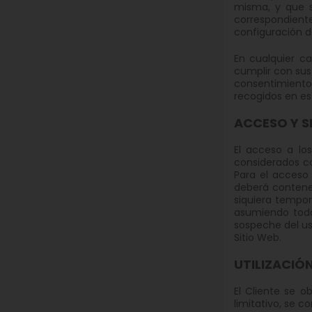
misma, y que s
correspondient
configuración d
En cualquier c
cumplir con sus
consentimiento 
recogidos en es
ACCESO Y S
El acceso a los
considerados co
Para el acceso 
deberá contener
siquiera tempor
asumiendo toda
sospeche del us
Sitio Web.
UTILIZACIÓ
El Cliente se o
limitativo, se 