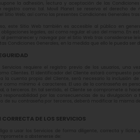
upone la adhesión, lectura y aceptación de las Condicione
e registro como tal. Movil Planet se reserva el derecho de
el Sitio Web; así como las presentes Condiciones Generales tras
aso, este Sitio Web también es accesible al público en gener
 obligaciones legales, así como regular el uso del mismo. En est
al permanecer y navegar por el Sitio Web tras considerarse leí
tas Condiciones Generales, en la medida que ello le pueda ser d
EGURIDAD
 Servicios requiere el registro previo de los usuarios, una 
mo Clientes. El identificador del Cliente estará compuesto por
a la cuenta propia del Cliente, será necesario la inclusión 
 como mínimo 4 caracteres. El uso de la contraseña es personal
al, a terceros. En tal sentido, el Cliente se compromete a hac
 responsabilidad por las consecuencias de su divulgación a t
o de su contraseña por terceros, deberá modificar la misma d
N CORRECTA DE LOS SERVICIOS
bliga a usar los Servicios de forma diligente, correcta y lícit
compromete a abstenerse de: