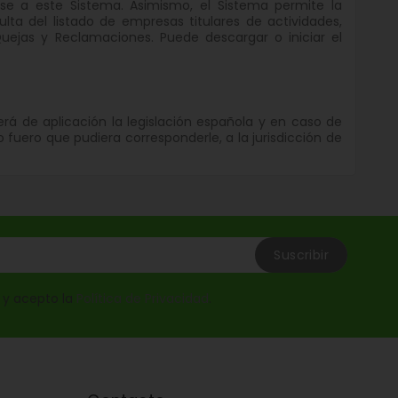
rse a este Sistema. Asimismo, el Sistema permite la
ta del listado de empresas titulares de actividades,
uejas y Reclamaciones. Puede descargar o iniciar el
erá de aplicación la legislación española y en caso de
fuero que pudiera corresponderle, a la jurisdicción de
o y acepto la
Política de Privacidad
.