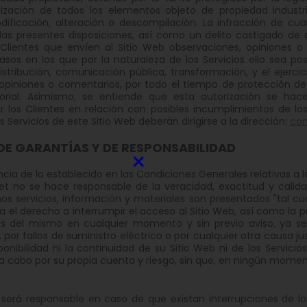
tilización de todos los elementos objeto de propiedad indust
odificación, alteración o descompilación. La infracción de cu
las presentes disposiciones, así como un delito castigado de 
 Clientes que envíen al Sitio Web observaciones, opiniones o
asos en los que por la naturaleza de los Servicios ello sea pos
istribución, comunicación pública, transformación, y el ejerci
opiniones o comentarios, por todo el tiempo de protección de
ritorial. Asimismo, se entiende que esta autorización se hac
r los Clientes en relación con posibles incumplimientos de los
s Servicios de este Sitio Web deberán dirigirse a la dirección:
con
DE GARANTÍAS Y DE RESPONSABILIDAD
×
ia de lo establecido en las Condiciones Generales relativas a l
et no se hace responsable de la veracidad, exactitud y calidad
hos servicios, información y materiales son presentados "tal cua
a el derecho a interrumpir el acceso al Sitio Web, así como la p
és del mismo en cualquier momento y sin previo aviso, ya sea
or fallos de suministro eléctrico o por cualquier otra causa jus
isponibilidad ni la continuidad de su Sitio Web ni de los Servici
a a cabo por su propia cuenta y riesgo, sin que, en ningún momen
 será responsable en caso de que existan interrupciones de lo