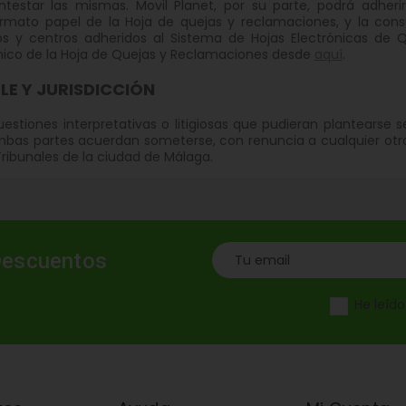
ntestar las mismas. Movil Planet, por su parte, podrá adheri
mato papel de la Hoja de quejas y reclamaciones, y la consul
os y centros adheridos al Sistema de Hojas Electrónicas de Q
nico de la Hoja de Quejas y Reclamaciones desde
aquí
.
LE Y JURISDICCIÓN
estiones interpretativas o litigiosas que pudieran plantearse s
mbas partes acuerdan someterse, con renuncia a cualquier otro 
Tribunales de la ciudad de Málaga.
Descuentos
He leíd