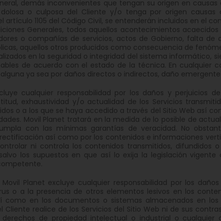
neral, demás inconvenientes que tengan su origen en causas q
dolosa o culposa del Cliente y/o tenga por origen causas d
l artículo 1105 del Código Civil, se entenderán incluidos en el 
ciones Generales, todos aquellos acontecimientos acaecidos fu
dores o compañías de servicios, actos de Gobierno, falta de 
licas, aquellos otros producidos como consecuencia de fenóme
alizados en la seguridad o integridad del sistema informático,
ables de acuerdo con el estado de la técnica. En cualquier c
 alguna ya sea por daños directos o indirectos, daño emergente 
xcluye cualquier responsabilidad por los daños y perjuicios 
titud, exhaustividad y/o actualidad de los Servicios transmiti
nidos o a los que se haya accedido a través del Sitio Web así co
ades. Movil Planet tratará en la medida de lo posible de actuali
mpla con las mínimas garantías de veracidad. No obstant
 rectificación así como por los contenidos e informaciones verti
ontrolar ni controla los contenidos transmitidos, difundidos o
salvo los supuestos en que así lo exija la legislación vigent
 competente.
 Movil Planet excluye cualquier responsabilidad por los daño
rus o a la presencia de otros elementos lesivos en los conte
sí como en los documentos o sistemas almacenados en los m
el Cliente realice de los Servicios del Sitio Web ni de sus cont
s derechos de propiedad intelectual o industrial o cualquier