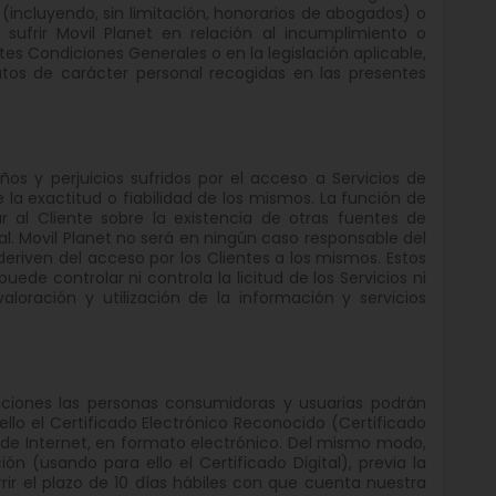
 (incluyendo, sin limitación, honorarios de abogados) o
a sufrir Movil Planet en relación al incumplimiento o
es Condiciones Generales o en la legislación aplicable,
datos de carácter personal recogidas en las presentes
os y perjuicios sufridos por el acceso a Servicios de
e la exactitud o fiabilidad de los mismos. La función de
 al Cliente sobre la existencia de otras fuentes de
al. Movil Planet no será en ningún caso responsable del
eriven del acceso por los Clientes a los mismos. Estos
ede controlar ni controla la licitud de los Servicios ni
loración y utilización de la información y servicios
aciones las personas consumidoras y usuarias podrán
ello el Certificado Electrónico Reconocido (Certificado
 de Internet, en formato electrónico. Del mismo modo,
 (usando para ello el Certificado Digital), previa la
ir el plazo de 10 días hábiles con que cuenta nuestra