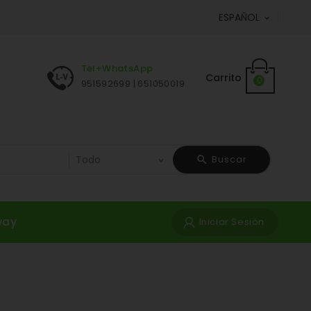
ESPAÑOL

Tel+WhatsApp
Carrito
0
951592699 | 651050019
Buscar
way
Iniciar Sesión