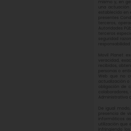
mismo y, en ge
una actuación 
establecido en e
presentes Condi
terceros, opera
Autoridades Púb
terceros especi
seguridad razon
responsabilidad
Movil Planet e
veracidad, exac
recibidos, obte
personas o entid
Web que no cu
actualización o
obligación de c
colaboradores, 
Administrativa
De igual modo,
presencia de vi
informáticos a
utilización que 
infringiendo lo