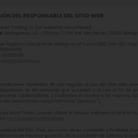
IÓN DEL RESPONSABLE DEL SITIO WEB
lanet Trading, SL (en adelante
Movil Planet
)
l:
Bodegueros, 43 - Oficina C1, Pol. Ind. San Rafael, 29006 Málag
co:
Registro mercantil de Málaga en el Tomo 5910, folio 197, hoja 
951592699
 651050019
to@movilplanet.eu
ondiciones Generales de Uso regulan el uso del sitio web www
disposición de las personas que accedan a él con el fin de pr
terceros colaboradores, y facilitarles el acceso a los mismos, a
 ello denominado conjuntamente "Servicios").
con Movil Planet, puede utilizar el vínculo indicado a tal efect
ico
contacto@movilplanet.eu
turaleza del Sitio Web, así como de su contenido y finalidad, la
ismo ha de hacerse gozando de la condición de Cliente, la cual