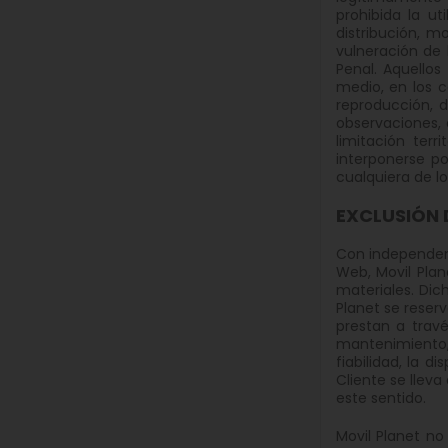
prohibida la u
distribución, m
vulneración de 
Penal. Aquellos
medio, en los c
reproducción, d
observaciones, 
limitación ter
interponerse po
cualquiera de lo
EXCLUSIÓN 
Con independenc
Web, Movil Plan
materiales. Dic
Planet se reserv
prestan a trav
mantenimiento, p
fiabilidad, la d
Cliente se llev
este sentido.
Movil Planet no