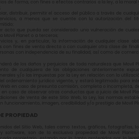
vicios de forma, con fines o efectos contrarios a la ley, a la m
;
piar, distribuir, permitir el acceso del público a través de cua
Servicios, a menos que se cuente con la autorización del tit
itido;
ier acto que pueda ser considerado una vulneración de cuales
 Movil Planet o a terceros;
vicios y, en particular, la información de cualquier clase obt
con fines de venta directa o con cualquier otra clase de finali
ersonas con independencia de su finalidad, así como de comerci
onderá de los daños y perjuicios de toda naturaleza que Movil
ento de cualquiera de las obligaciones anteriormente expu
erales y/o las impuestas por la Ley en relación con la utilizac
el ordenamiento jurídico vigente, y estará legitimado para inter
io Web en caso de presunta comisión, completa o incompleta, de a
o en caso de observar otras conductas que a juicio de Movil Pl
diciones de Venta de este Sitio Web, la Ley, las normas estab
n funcionamiento, imagen, credibilidad y/o prestigio de Movil P
E PROPIEDAD
nidos del Sitio Web, tales como textos, gráficos, fotografías, l
y software, son de la exclusiva propiedad de Movil Planet
ada propietario, estando por lo tanto protegidos por la legi