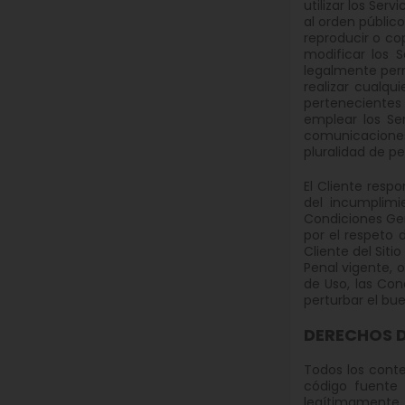
utilizar los Ser
al orden público
reproducir o co
modificar los 
legalmente perm
realizar cualqu
pertenecientes a
emplear los Ser
comunicaciones 
pluralidad de p
El Cliente resp
del incumplimi
Condiciones Gen
por el respeto d
Cliente del Sit
Penal vigente, 
de Uso, las Con
perturbar el bue
DERECHOS D
Todos los conte
código fuente 
legítimamente c