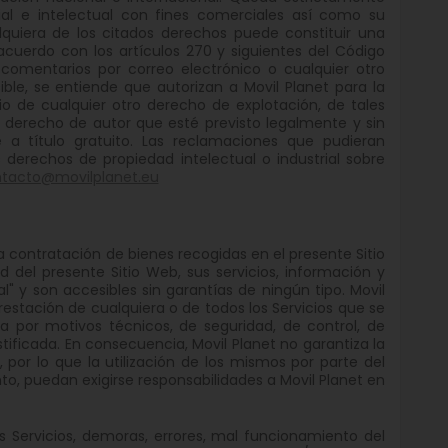
rial e intelectual con fines comerciales así como su
alquiera de los citados derechos puede constituir una
acuerdo con los artículos 270 y siguientes del Código
 comentarios por correo electrónico o cualquier otro
ible, se entiende que autorizan a Movil Planet para la
cio de cualquier otro derecho de explotación, de tales
 derecho de autor que esté previsto legalmente y sin
e a título gratuito. Las reclamaciones que pudieran
 derechos de propiedad intelectual o industrial sobre
tacto@movilplanet.eu
a contratación de bienes recogidas en el presente Sitio
 del presente Sitio Web, sus servicios, información y
l" y son accesibles sin garantías de ningún tipo. Movil
restación de cualquiera o de todos los Servicios que se
 por motivos técnicos, de seguridad, de control, de
tificada. En consecuencia, Movil Planet no garantiza la
os, por lo que la utilización de los mismos por parte del
to, puedan exigirse responsabilidades a Movil Planet en
s Servicios, demoras, errores, mal funcionamiento del