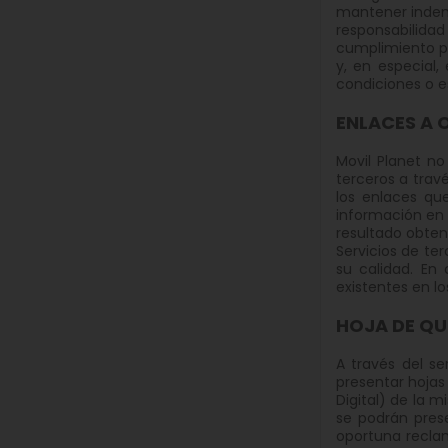
mantener indemn
responsabilidad
cumplimiento pa
y, en especial,
condiciones o e
ENLACES A 
Movil Planet no
terceros a travé
los enlaces qu
información en I
resultado obten
Servicios de ter
su calidad. En 
existentes en lo
HOJA DE QU
A través del s
presentar hojas
Digital) de la 
se podrán prese
oportuna reclam