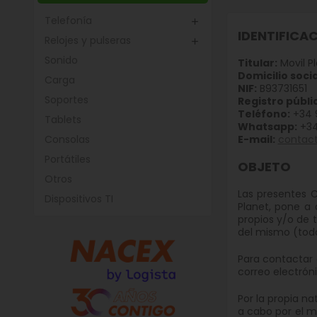
Telefonía

IDENTIFICAC
Relojes y pulseras

Sonido
Titular:
Movil P
Domicilio socia
Carga
NIF:
B93731651
Soportes
Registro públi
Teléfono:
+34 
Tablets
Whatsapp:
+34
Consolas
E-mail:
contac
Portátiles
OBJETO
Otros
Las presentes C
Dispositivos TI
Planet, pone a 
propios y/o de 
del mismo (todo
Para contactar 
correo electrón
Por la propia na
a cabo por el m