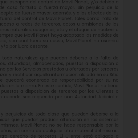
ue escapan del control de Movil Planet, y/o debida a
e caso fortuito o fuerza mayor. Sin perjuicio de lo
concepto de fuerza mayor, además, y a los efectos de las
era del control de Movil Planet, tales como: fallo de
acceso a redes de terceros, actos u omisiones de las
nos naturales, apagones, etc y el ataque de hackers o
 siempre que Movil Planet haya adoptado las medidas de
aso, sea cual fuere su causa, Movil Planet no asumirá
y/o por lucro cesante.
de toda naturaleza que puedan deberse a la falta de
dos, difundidos, almacenados, puestos a disposición o
mo por los Servicios prestados u ofertados por terceras
zar y rectificar aquella información alojada en su Sitio
e quedará exonerada de responsabilidad por su no
dos en la misma. En este sentido, Movil Planet no tiene
 puestos a disposición de terceros por los Clientes o
e o cuando sea requerido por una Autoridad Judicial o
s y perjuicios de toda clase que puedan deberse a la
nidos que puedan producir alteración en los sistemas
ismos. Movil Planet no se hace responsable por la
raseñas, así como de cualquier otro material del mismo,
 otro derecho de terceros. El Cliente está obligado a