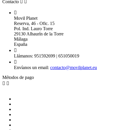
Contacto



Movil Planet
Reserva, 46 - Ofic. 15
Pol. Ind. Lauro Torre
29130 Alhaurín de la Torre
Málaga
España

Llámanos:
951592699 | 651050019

Envíanos un email:
contacto@movilplanet.eu
Métodos de pago

