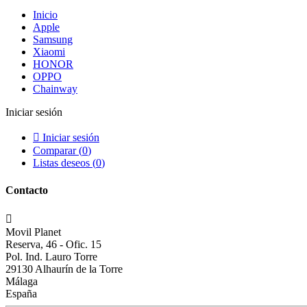
Inicio
Apple
Samsung
Xiaomi
HONOR
OPPO
Chainway
Iniciar sesión

Iniciar sesión
Comparar (
0
)
Listas deseos (
0
)
Contacto

Movil Planet
Reserva, 46 - Ofic. 15
Pol. Ind. Lauro Torre
29130 Alhaurín de la Torre
Málaga
España