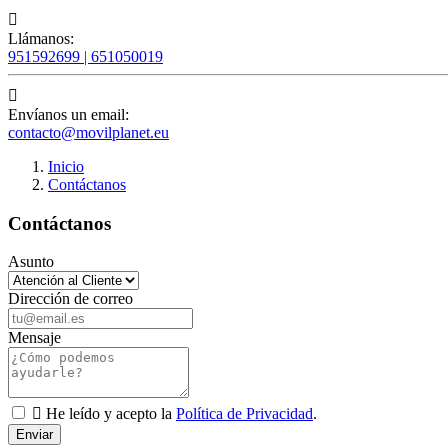

Llámanos:
951592699 | 651050019

Envíanos un email:
contacto@movilplanet.eu
Inicio
Contáctanos
Contáctanos
Asunto
Dirección de correo
Mensaje

He leído y acepto la
Política de Privacidad
.