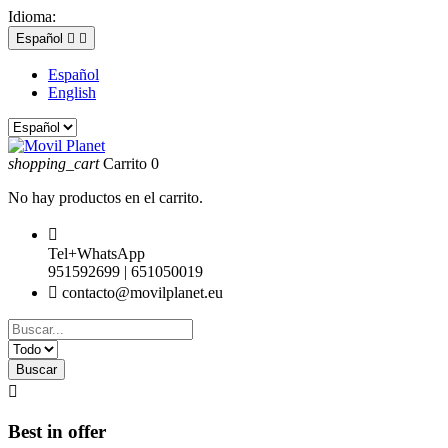
Idioma:
Español


Español
English
shopping_cart
Carrito
0
No hay productos en el carrito.

Tel+WhatsApp
951592699 | 651050019

contacto@movilplanet.eu
Buscar

Best in offer