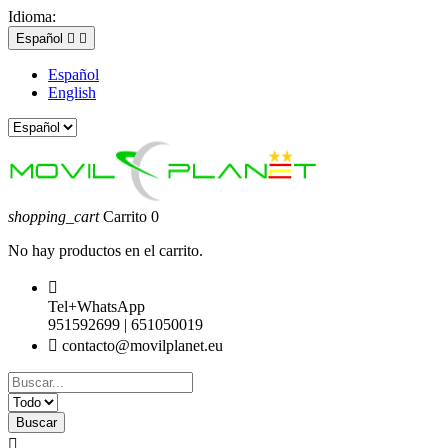
Idioma:
Español


Español
English
shopping_cart
Carrito
0
No hay productos en el carrito.

Tel+WhatsApp
951592699 | 651050019

contacto@movilplanet.eu
Buscar
