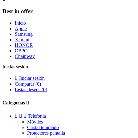
Best in offer
Inicio
Apple
Samsung
Xiaomi
HONOR
OPPO
Chainway
Iniciar sesión

Iniciar sesión
Comparar (
0
)
Listas deseos (
0
)
Categorías




Telefonía
Móviles
Cristal templado
Protectores pantalla