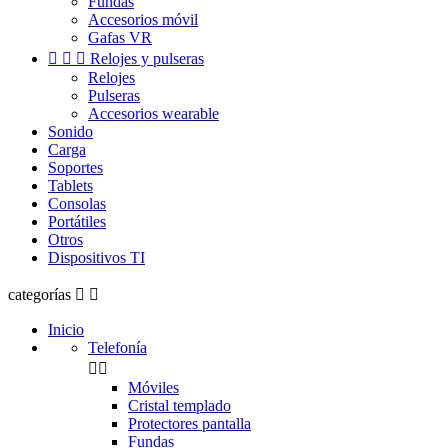
Fundas
Accesorios móvil
Gafas VR



Relojes y pulseras
Relojes
Pulseras
Accesorios wearable
Sonido
Carga
Soportes
Tablets
Consolas
Portátiles
Otros
Dispositivos TI
categorías


Inicio
Telefonía


Móviles
Cristal templado
Protectores pantalla
Fundas