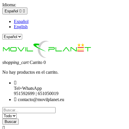
Idioma:
Español


Español
English
shopping_cart
Carrito
0
No hay productos en el carrito.

Tel+WhatsApp
951592699 | 651050019

contacto@movilplanet.eu
Buscar
