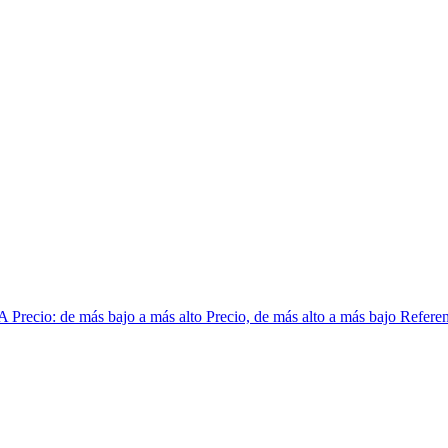
 A
Precio: de más bajo a más alto
Precio, de más alto a más bajo
Referen