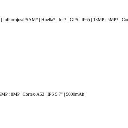
Infrarrojos/PSAM* | Huella* | Iris* | GPS | IP65 | 13MP : 5MP* | Cor
16MP : 8MP | Cortex-A53 | IPS 5.7" | 5000mAh |