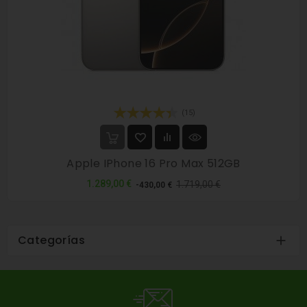
(15)
Apple IPhone 16 Pro Max 512GB
Precio
Precio
1.289,00 €
1.719,00 €
-430,00 €
normal
Categorías
