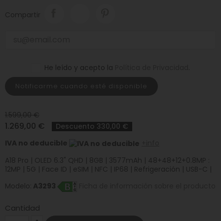
Compartir
He leído y acepto la
Política de Privacidad
.
Notificarme cuando esté disponible
1.599,00 €
1.269,00 €
Descuento 330,00 €
IVA no deducible
+info
A18 Pro | OLED 6.3" QHD | 8GB | 3577mAh | 48+48+12+0.8MP :
12MP | 5G | Face ID | eSIM | NFC | IP68 | Refrigeración | USB-C |
Modelo:
A3293
Ficha de información sobre el producto
Cantidad