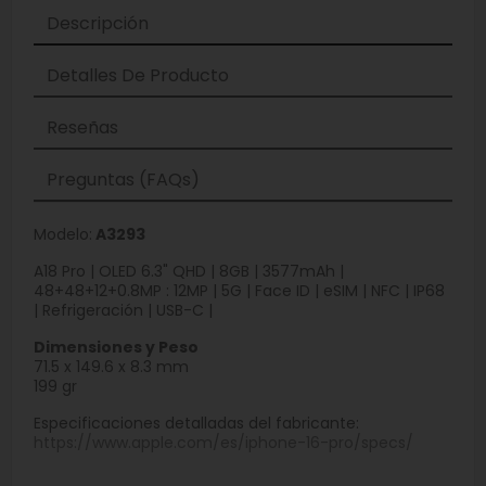
Descripción
Detalles De Producto
Reseñas
Preguntas (FAQs)
Modelo:
A3293
A18 Pro | OLED 6.3" QHD | 8GB | 3577mAh |
48+48+12+0.8MP : 12MP | 5G | Face ID | eSIM | NFC | IP68
| Refrigeración | USB-C |
Dimensiones y Peso
71.5 x 149.6 x 8.3 mm
199 gr
Especificaciones detalladas del fabricante:
https://www.apple.com/es/iphone-16-pro/specs/