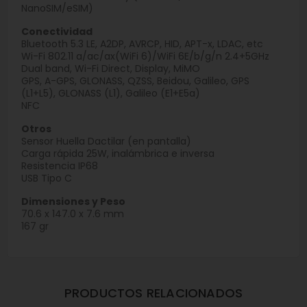
NanoSIM/eSIM)
Conectividad
Bluetooth 5.3 LE, A2DP, AVRCP, HID, APT-x, LDAC, etc
Wi-Fi 802.11 a/ac/ax(WiFi 6)/WiFi 6E/b/g/n 2.4+5GHz
Dual band, Wi-Fi Direct, Display, MiMO
GPS, A-GPS, GLONASS, QZSS, Beidou, Galileo, GPS
(L1+L5), GLONASS (L1), Galileo (E1+E5a)
NFC
Otros
Sensor Huella Dactilar (en pantalla)
Carga rápida 25W, inalámbrica e inversa
Resistencia IP68
USB Tipo C
Dimensiones y Peso
70.6 x 147.0 x 7.6 mm
167 gr
PRODUCTOS RELACIONADOS