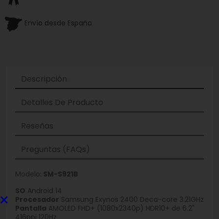
Envío desde España
Descripción
Detalles De Producto
Reseñas
Preguntas (FAQs)
Modelo:
SM-S921B
SO
Android 14
×
Procesador
Samsung Exynos 2400 Deca-core 3.21GHz
Pantalla
AMOLED FHD+ (1080x2340p) HDR10+ de 6.2"
416ppi 120Hz