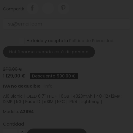
Compartir
He leído y acepto la
Política de Privacidad
.
Notificarme cuando esté disponible
2.119,00 €
1.129,00 €
Descuento 990,00 €
IVA no deducible
+info
A16 Bionic | OLED 6.7" FHD+ | 6GB | 4323mAh | 48+12+12MP :
12MP | 5G | Face ID | eSIM | NFC | IP68 | Lightning |
Modelo:
A2894
Cantidad