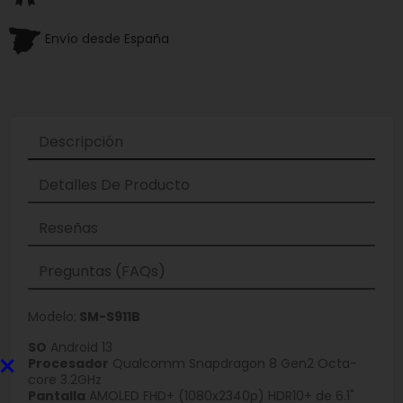
Envío desde España
Descripción
Detalles De Producto
Reseñas
Preguntas (FAQs)
Modelo:
SM-S911B
SO
Android 13
×
Procesador
Qualcomm Snapdragon 8 Gen2 Octa-
core 3.2GHz
Pantalla
AMOLED FHD+ (1080x2340p) HDR10+ de 6.1"