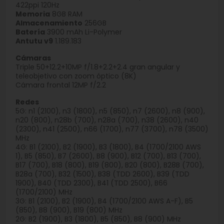
422ppi 120Hz
Memoria
8GB RAM
Almacenamiento
256GB
Batería
3900 mAh Li-Polymer
Antutu v9
1.189.183
Cámaras
Triple 50+12.2+10MP f/1.8+2.2+2.4 gran angular y
teleobjetivo con zoom óptico (8K)
Cámara frontal 12MP f/2.2
Redes
5G: n1 (2100), n3 (1800), n5 (850), n7 (2600), n8 (900),
n20 (800), n28b (700), n28a (700), n38 (2600), n40
(2300), n41 (2500), n66 (1700), n77 (3700), n78 (3500)
MHz
4G: B1 (2100), B2 (1900), B3 (1800), B4 (1700/2100 AWS
1), B5 (850), B7 (2600), B8 (900), B12 (700), B13 (700),
B17 (700), B18 (800), B19 (800), B20 (800), B28B (700),
B28a (700), B32 (1500), B38 (TDD 2600), B39 (TDD
1900), B40 (TDD 2300), B41 (TDD 2500), B66
(1700/2100) MHz
3G: B1 (2100), B2 (1900), B4 (1700/2100 AWS A-F), B5
(850), B8 (900), B19 (800) MHz
2G: B2 (1900), B3 (1800), B5 (850), B8 (900) MHz