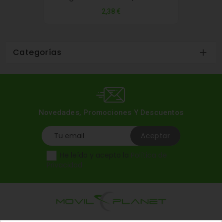
Precio
2,38 €
Categorías

Novedades, Promociones Y Descuentos
He leído y acepto la
Política de
Privacidad
.