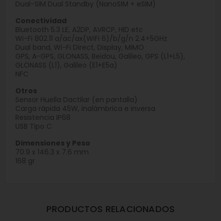
Dual-SIM Dual Standby (NanoSIM + eSIM)
Conectividad
Bluetooth 5.3 LE, A2DP, AVRCP, HID etc
Wi-Fi 802.11 a/ac/ax(WiFi 6)/b/g/n 2.4+5GHz
Dual band, Wi-Fi Direct, Display, MiMO
GPS, A-GPS, GLONASS, Beidou, Galileo, GPS (L1+L5),
GLONASS (L1), Galileo (E1+E5a)
NFC
Otros
Sensor Huella Dactilar (en pantalla)
Carga rápida 45W, inalámbrica e inversa
Resistencia IP68
USB Tipo C
Dimensiones y Peso
70.9 x 146.3 x 7.6 mm
168 gr
PRODUCTOS RELACIONADOS