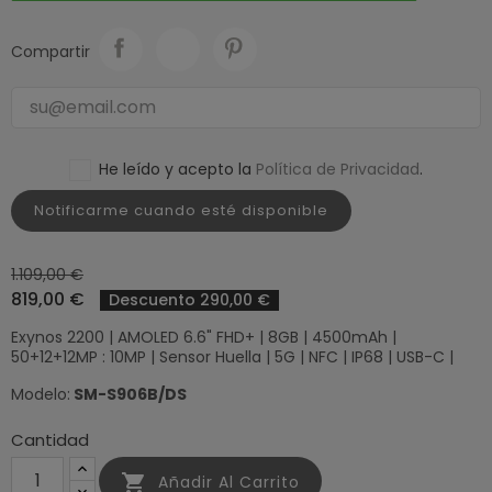
Compartir
He leído y acepto la
Política de Privacidad
.
Notificarme cuando esté disponible
1.109,00 €
819,00 €
Descuento 290,00 €
Exynos 2200 | AMOLED 6.6" FHD+ | 8GB | 4500mAh |
50+12+12MP : 10MP | Sensor Huella | 5G | NFC | IP68 | USB-C |
Modelo:
SM-S906B/DS
Cantidad

Añadir Al Carrito