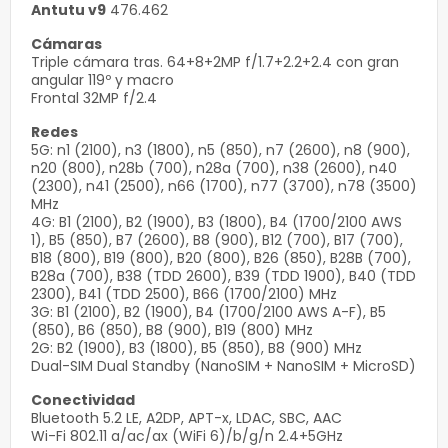
Antutu v9
476.462
Cámaras
Triple cámara tras. 64+8+2MP f/1.7+2.2+2.4 con gran
angular 119º y macro
Frontal 32MP f/2.4
Redes
5G: n1 (2100), n3 (1800), n5 (850), n7 (2600), n8 (900),
n20 (800), n28b (700), n28a (700), n38 (2600), n40
(2300), n41 (2500), n66 (1700), n77 (3700), n78 (3500)
MHz
4G: B1 (2100), B2 (1900), B3 (1800), B4 (1700/2100 AWS
1), B5 (850), B7 (2600), B8 (900), B12 (700), B17 (700),
B18 (800), B19 (800), B20 (800), B26 (850), B28B (700),
B28a (700), B38 (TDD 2600), B39 (TDD 1900), B40 (TDD
2300), B41 (TDD 2500), B66 (1700/2100) MHz
3G: B1 (2100), B2 (1900), B4 (1700/2100 AWS A-F), B5
(850), B6 (850), B8 (900), B19 (800) MHz
2G: B2 (1900), B3 (1800), B5 (850), B8 (900) MHz
Dual-SIM Dual Standby (NanoSIM + NanoSIM + MicroSD)
Conectividad
Bluetooth 5.2 LE, A2DP, APT-x, LDAC, SBC, AAC
Wi-Fi 802.11 a/ac/ax (WiFi 6)/b/g/n 2.4+5GHz