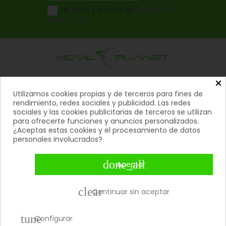
He leído y acepto la
Política de
Privacidad
.
×
Productos

Utilizamos cookies propias y de terceros para fines de
rendimiento, redes sociales y publicidad. Las redes
Ayuda

sociales y las cookies publicitarias de terceros se utilizan
para ofrecerte funciones y anuncios personalizados.
Mi Cuenta

¿Aceptas estas cookies y el procesamiento de datos
personales involucrados?
Contacto

done_all
Aceptar
Métodos De Pago

clear
Continuar sin aceptar
Copyright 2026 © Movil Planet | Todos los derechos
reservados.
tune
Configurar