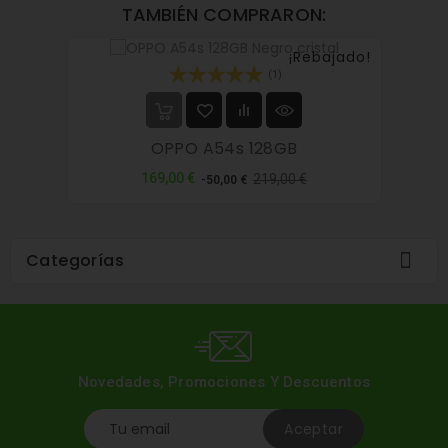
TAMBIÉN COMPRARON:
¡Rebajado!
(1)
OPPO A54s 128GB
Precio
Precio
169,00 €
219,00 €
-50,00 €
normal

Categorías
Novedades, Promociones Y Descuentos