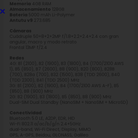
Memoria
4GB RAM
×
Almacenamiento
128GB
Bateria
5000 mAh Li-Polymer
Antutu v9
273.685
Cámaras
Cuádruple 50+8+2+2MP f/1.8+2.2+2.4+2.4 con gran
angular, macro y modo retrato
Frontal 13MP f/2.4
Redes
4G: B1 (2100), B2 (1900), B3 (1800), B4 (1700/2100 AWS
1), B5 (850), B7 (2600), B8 (900), B20 (800), B28B
(700), B28a (700), B32 (1500), B38 (TDD 2600), B40
(TDD 2300), B41 (TDD 2500) MHz
3G: B1 (2100), B2 (1900), B4 (1700/2100 AWS A-F), B5
(850), B8 (900) MHz
2G: B2 (1900), B3 (1800), B5 (850), B8 (900) MHz
Dual-SIM Dual Standby (NanoSIM + NanoSIM + MicroSD)
Conectividad
Bluetooth 5.0 LE, A2DP, EDR, HID
Wi-Fi 802.11 a/ac/b/g/n 2.4+5GHz
dual-band, Wi-Fi Direct, Display, MiMO
GPS, A-GPS, Beidou, GLONASS, Galileo