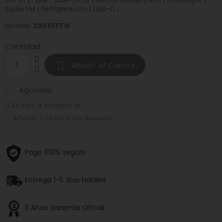
50+8+2+2MP : 13MP | IP53 | Sensor Huella | NFC | Infrarrojos |
Radio FM | Refrigeración | USB-C |
Modelo:
2201117TG
Cantidad

Añadir Al Carrito

Agotado
Añadir a comparar
Añadir a la lista de deseos
Pago 100% seguro
Entrega 1-5 días hábiles
3 Años Garantía Oficial