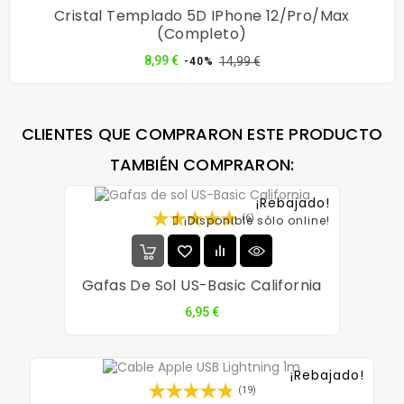
Cristal Templado 5D IPhone 12/Pro/Max
(completo)
Precio
Precio
8,99 €
14,99 €
-40%
normal
CLIENTES QUE COMPRARON ESTE PRODUCTO
TAMBIÉN COMPRARON:
¡Rebajado!
(6)
¡Disponible sólo online!
Gafas De Sol US-Basic California
Precio
6,95 €
¡Rebajado!
(19)