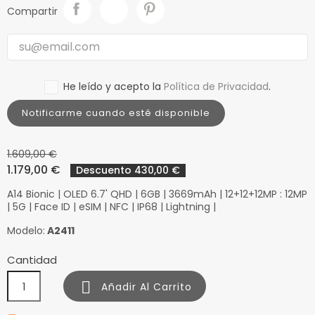
Compartir
He leído y acepto la
Política de Privacidad
.
Notificarme cuando esté disponible
1.609,00 €
1.179,00 €
Descuento 430,00 €
A14 Bionic | OLED 6.7' QHD | 6GB | 3669mAh | 12+12+12MP : 12MP
| 5G | Face ID | eSIM | NFC | IP68 | Lightning |
Modelo:
A2411
Cantidad

Añadir Al Carrito