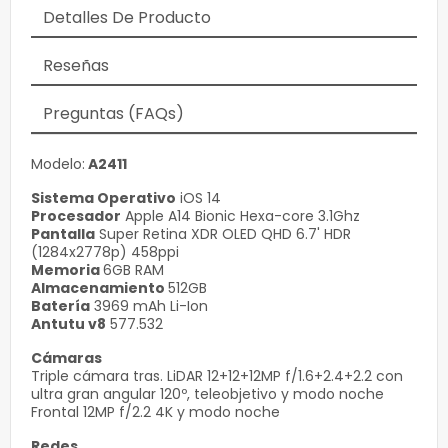
Detalles De Producto
Reseñas
Preguntas (FAQs)
Modelo:
A2411
Sistema Operativo
iOS 14
Procesador
Apple A14 Bionic Hexa-core 3.1Ghz
Pantalla
Super Retina XDR OLED QHD 6.7' HDR
(1284x2778p) 458ppi
Memoria
6GB RAM
Almacenamiento
512GB
Batería
3969 mAh Li-Ion
Antutu v8
577.532
Cámaras
Triple cámara tras. LiDAR 12+12+12MP f/1.6+2.4+2.2 con
ultra gran angular 120º, teleobjetivo y modo noche
Frontal 12MP f/2.2 4K y modo noche
Redes