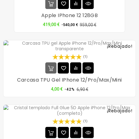
Apple IPhone 12 128GB
Precio
Precio
419,00 €
959,00 €
-540,00 €
normal
¡Rebajado!
(1)
Carcasa TPU Gel IPhone 12/Pro/Max/Mini
Precio
Precio
4,00 €
6,90 €
-42%
normal
¡Rebajado!
(1)