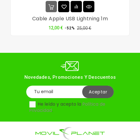
Cable Apple USB Lightning 1m
Precio
Precio
12,00 €
25,00 €
-52%
normal
Novedades, Promociones Y Descuentos
He leído y acepto la
Política de
Privacidad
.