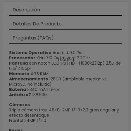
Descripción
Detalles De Producto
Preguntas (FAQs)
Sistema Operativo
Android 9.0 Pie
Procesador
Kirin 710 Octa-core 2.2GHz
×
Pantalla
con notch LCD IPS FHD+ (1080x2312p) 2.5D de
6.15' 415ppi
Memoria
4GB RAM
Almacenamiento
128GB (ampliable mediante
MicroSD, no incluida)
Bateria
3340 mAh Li-Ion
Antutu v7
138.500
Cámaras
Triple cámara tras. 48+8+2MP f/1.8+2.2 gran angular y
efecto desenfoque
Frontal 24MP f/2.0
Redes