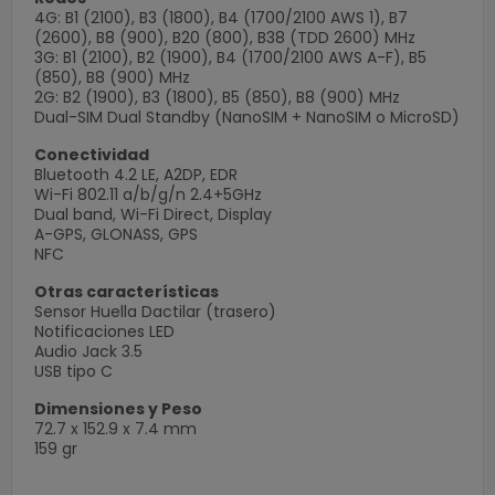
4G: B1 (2100), B3 (1800), B4 (1700/2100 AWS 1), B7
(2600), B8 (900), B20 (800), B38 (TDD 2600) MHz
3G: B1 (2100), B2 (1900), B4 (1700/2100 AWS A-F), B5
(850), B8 (900) MHz
2G: B2 (1900), B3 (1800), B5 (850), B8 (900) MHz
Dual-SIM Dual Standby (NanoSIM + NanoSIM o MicroSD)
Conectividad
Bluetooth 4.2 LE, A2DP, EDR
Wi-Fi 802.11 a/b/g/n 2.4+5GHz
Dual band, Wi-Fi Direct, Display
A-GPS, GLONASS, GPS
NFC
Otras características
Sensor Huella Dactilar (trasero)
Notificaciones LED
Audio Jack 3.5
USB tipo C
Dimensiones y Peso
72.7 x 152.9 x 7.4 mm
159 gr