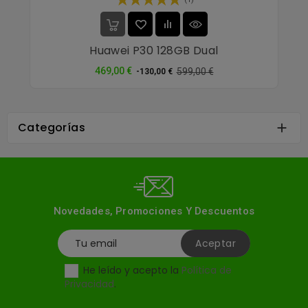
Huawei P30 128GB Dual
Precio
Precio
469,00 €
599,00 €
-130,00 €
normal
Categorías

Novedades, Promociones Y Descuentos
He leído y acepto la
Política de
Privacidad
.