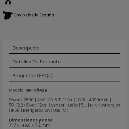
×
Envío desde España
Descripción
Detalles De Producto
Preguntas (FAQs)
Modelo:
SM-S942B
Exynos 2600 | AMOLED 6.3" FHD+ | 12GB | 4300mAh |
50+12.2+10MP : 12MP | Sensor Huella | 5G | NFC | Infrarojos
| IP68 | Refrigeración | USB-C |
Dimensiones y Peso
71.7 x 149.6 x 7.2 mm