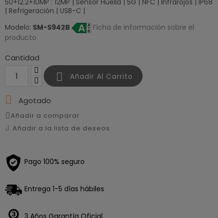
50+12.2+10MP : 12MP | Sensor Huella | 5G | NFC | Infrarojos | IP68
| Refrigeración | USB-C |
Modelo:
SM-S942B
Ficha de información sobre el
producto
Cantidad

Añadir Al Carrito

Agotado
Añadir a comparar
Añadir a la lista de deseos
Pago 100% seguro
Entrega 1-5 días hábiles
Loading
3 Años Garantía Oficial