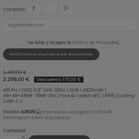
Compartir
He leído y acepto la
Política de Privacidad
.
Notificarme cuando esté disponible
2.469,00 €
2.299,00 €
Descuento 170,00 €
A19 Pro | OLED 6.9" QHD 120Hz | 12GB | 4823mAh |
48+48+48MP : 18MP | 5G | Face ID | eSIM | NFC | IP68 | Cooling
| USB-C |
Modelo:
A3526
Ficha de
información sobre el producto
Cantidad