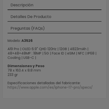
Descripción
Detalles De Producto
Preguntas (FAQs)
Modelo:
A3526
Loading
×
A19 Pro | OLED 6.9" QHD 120Hz | 12GB | 4823mAh |
48+48+48MP : 18MP | 5G | Face ID | eSIM | NFC | IP68 |
Cooling | USB-C |
Dimensiones y Peso
78 x 163.4 x 8.8 mm
233 gr
Especificaciones detalladas del fabricante:
https://www.apple.com/es/iphone-17-pro/specs/