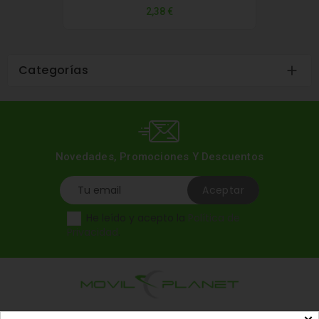
Precio
2,38 €
Categorías

Novedades, Promociones Y Descuentos
He leído y acepto la
Política de
Privacidad
.