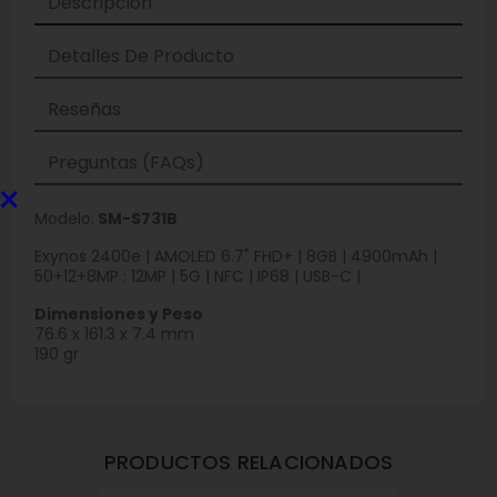
Descripción
Detalles De Producto
Reseñas
Preguntas (FAQs)
×
Modelo:
SM-S731B
Exynos 2400e | AMOLED 6.7" FHD+ | 8GB | 4900mAh |
50+12+8MP : 12MP | 5G | NFC | IP68 | USB-C |
Dimensiones y Peso
76.6 x 161.3 x 7.4 mm
190 gr
PRODUCTOS RELACIONADOS