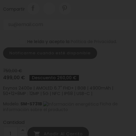
Compartir
He leído y acepto la
Política de Privacidad
.
Notificarme cuando esté disponible
759,00 €
499,00 €
Descuento 260,00 €
Exynos 2400e | AMOLED 6.7" FHD+ | 8GB | 4900mAh |
50+12+8MP : 12MP | 5G | NFC | IP68 | USB-C |
Modelo:
SM-S731B
Ficha de
información sobre el producto
Cantidad

Añadir Al Carrito