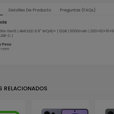
Detalles De Producto
Preguntas (FAQs)
48B
ite Gen5 | AMOLED 6.9" WQHD+ | 12GB | 5000mAh | 200+50+10+50MP 
 USB-C |
×
y Peso
7.9 mm
S RELACIONADOS