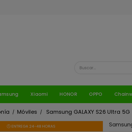
amsung
Xiaomi
HONOR
OPPO
Chain
onía
Móviles
Samsung GALAXY S26 Ultra 5G
Samsung
🕓 ENTREGA 24-48 HORAS
¡Rebajado!