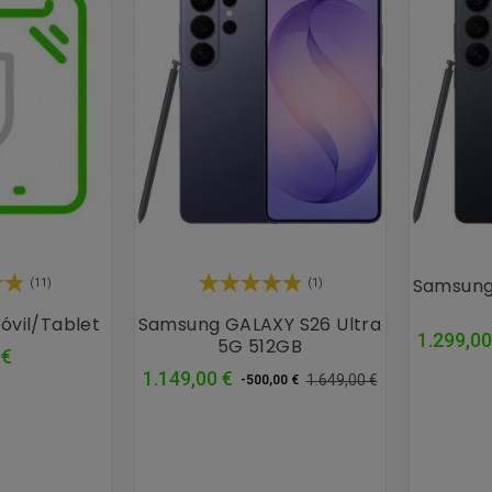
Samsung
(11)
(1)
óvil/tablet
Samsung GALAXY S26 Ultra
1.299,00
5G 512GB
Precio
 €
Precio
Precio
1.149,00 €
1.649,00 €
-500,00 €
normal