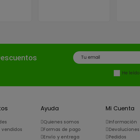
Descuentos
He leíd
tos
Ayuda
Mi Cuenta
des
Quienes somos
Información
 vendidos
Formas de pago
Devoluciones
Envío y entrega
Pedidos