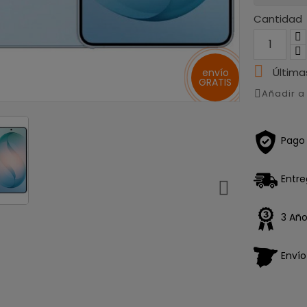
Cantidad

Última
envío
GRATIS
Añadir 
Pago
Entre

3 Año
Enví