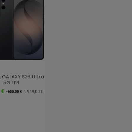
 GALAXY S26 Ultra
5G 1TB
Precio
Precio
 €
1.949,00 €
-650,00 €
normal