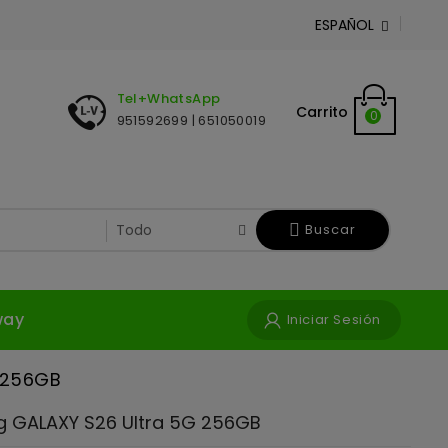
ESPAÑOL

Tel+WhatsApp
Carrito
0
951592699 | 651050019
Buscar
way
Iniciar Sesión
 256GB
 GALAXY S26 Ultra 5G 256GB