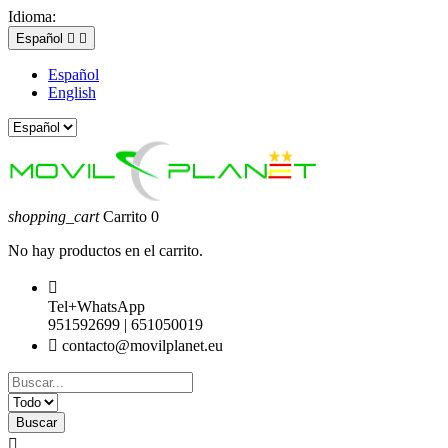
Idioma:
Español


Español
English
shopping_cart
Carrito
0
No hay productos en el carrito.

Tel+WhatsApp
951592699 | 651050019

contacto@movilplanet.eu
Buscar
