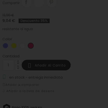
Compartir
13,90 €
9,04 €
Descuento 35%
resistente al agua
Color
Azul
Amarillo
Blanco
Burdeos
celeste
claro
Cantidad

Añadir Al Carrito

en stock - entrega inmediata
Añadir a comparar
Añadir a la lista de deseos
Pago 100% seguro