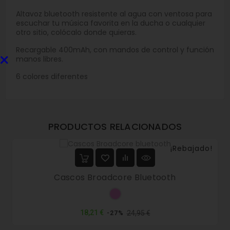
Altavoz bluetooth resistente al agua con ventosa para
escuchar tu música favorita en la ducha o cualquier
otro sitio, colócalo donde quieras.
Recargable 400mAh, con mandos de control y función
×
manos libres.
6 colores diferentes
PRODUCTOS RELACIONADOS
¡Rebajado!
Cascos Broadcore Bluetooth
Rosa
Precio
Precio
18,21 €
24,95 €
-27%
normal