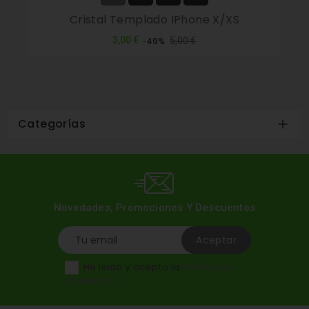
Cristal Templado IPhone X/XS
Precio
Precio
3,00 €
5,00 €
-40%
normal
Categorías

Novedades, Promociones Y Descuentos
He leído y acepto la
Política de
Privacidad
.