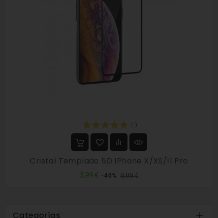
(1)
Cristal Templado 5D IPhone X/XS/11 Pro
Precio
Precio
5,99 €
9,99 €
-40%
normal
Categorías
