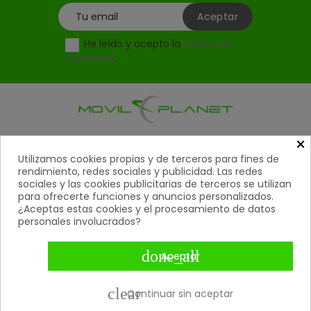
He leído y acepto la
Política de
Privacidad
.
×
Productos

Utilizamos cookies propias y de terceros para fines de
rendimiento, redes sociales y publicidad. Las redes
Ayuda

sociales y las cookies publicitarias de terceros se utilizan
para ofrecerte funciones y anuncios personalizados.
Mi Cuenta

¿Aceptas estas cookies y el procesamiento de datos
personales involucrados?
Contacto

done_all
Aceptar
Métodos De Pago

clear
Continuar sin aceptar