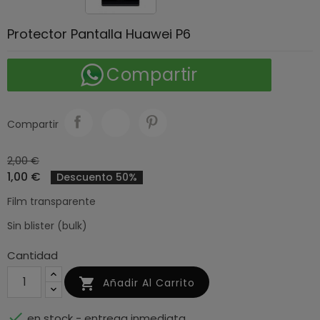
Protector Pantalla Huawei P6
Compartir
Compartir
2,00 €
1,00 €
Descuento 50%
Film transparente
Sin blister (bulk)
Cantidad

Añadir Al Carrito

en stock - entrega inmediata