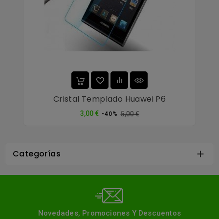
Cristal Templado Huawei P6
Precio
Precio
3,00 €
5,00 €
-40%
normal
Categorías

Novedades, Promociones Y Descuentos