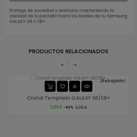
Protege de suciedad y arañazos manteniendo la
claridad de la pantalla hasta los bordes de tu Samsung
GALAXY S8 ó S8+
PRODUCTOS RELACIONADOS
¡Rebajado!
Cristal Templado GALAXY S8/S8+
Precio
Precio
3,00 €
5,00 €
-40%
normal