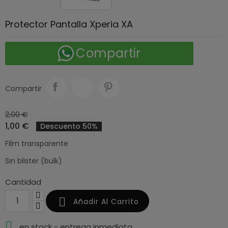
Protector Pantalla Xperia XA
Compartir
Compartir
2,00 €
1,00 €
Descuento 50%
Film transparente
Sin blister (bulk)
Cantidad

Añadir Al Carrito

en stock - entrega inmediata