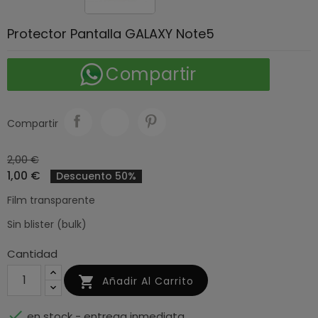
Protector Pantalla GALAXY Note5
Compartir
Compartir
2,00 €
1,00 €
Descuento 50%
Film transparente
Sin blister (bulk)
Cantidad

Añadir Al Carrito

en stock - entrega inmediata