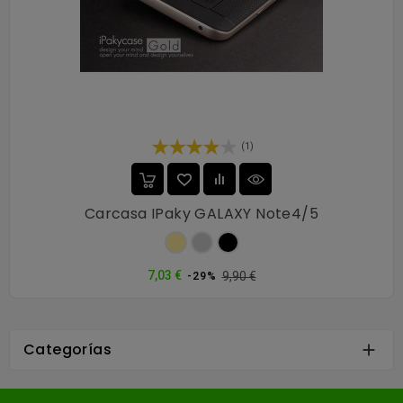
(1)
Carcasa IPaky GALAXY Note4/5
Oro
Plata
Negro
Precio
Precio
7,03 €
9,90 €
-29%
normal
Categorías
