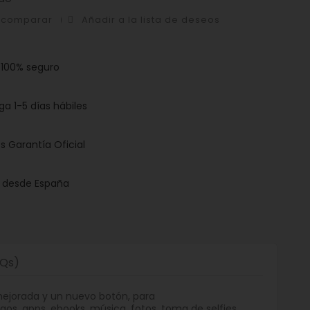
a comparar
Añadir a la lista de deseos
 100% seguro
ga 1-5 días hábiles
s Garantía Oficial
o desde España
AQs)
mejorada y un nuevo botón, para
s, apps, ebooks, música, fotos, toma de selfies,