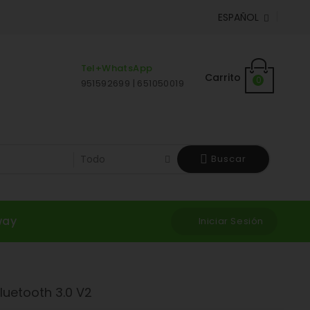
ESPAÑOL

Tel+WhatsApp
Carrito
0
951592699 | 651050019
Buscar
way
Iniciar Sesión
uetooth 3.0 V2