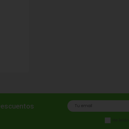
Descuentos
He leíd