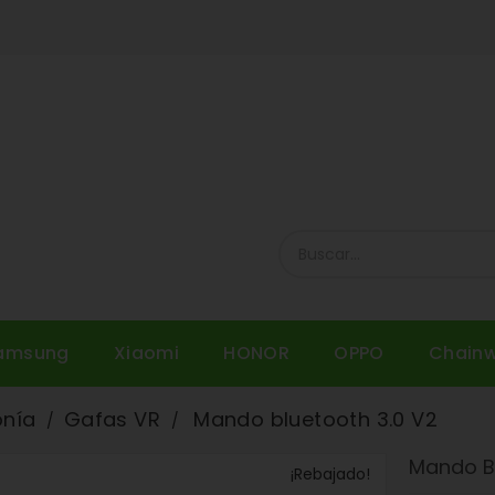
amsung
Xiaomi
HONOR
OPPO
Chain
onía
Gafas VR
Mando bluetooth 3.0 V2
Mando Bl
¡Rebajado!