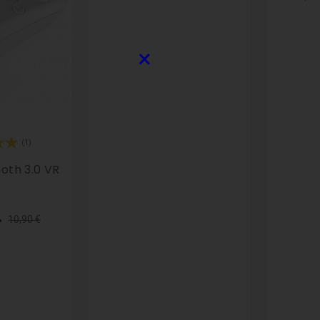
×
(1)
oth 3.0 VR
lanco
cio
Precio
10,90 €
%
mal