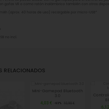
 gafas VR o como ratón inalámbrico también con otros disposit
80mAh (aprox. 40 horas de uso) recargable por micro-USB*
m
B no incl.
S RELACIONADOS
Mini-Gamepad Bluetooth
Control
3.0
B
Precio
Precio
4,03 €
10,90 €
-63%
6,12
normal