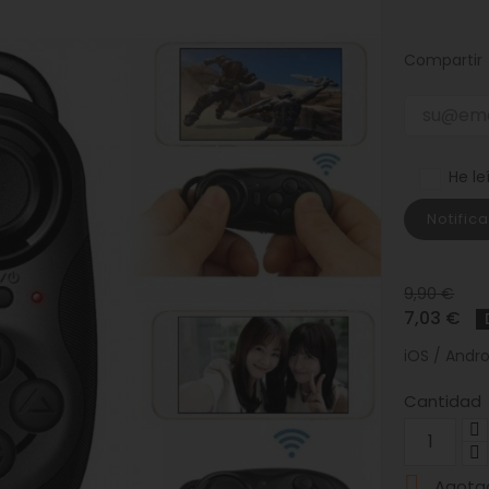
Compartir
He le
Notific
9,90 €
7,03 €
iOS / Andro
Cantidad

Agota