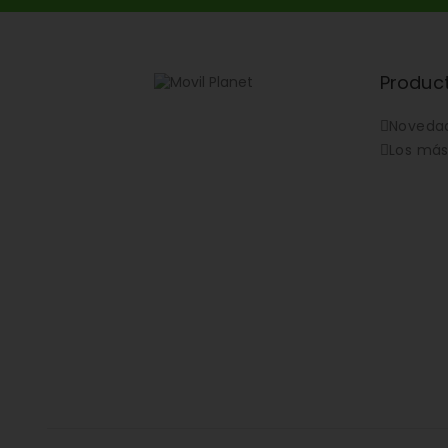
Produc
Noveda
Los más