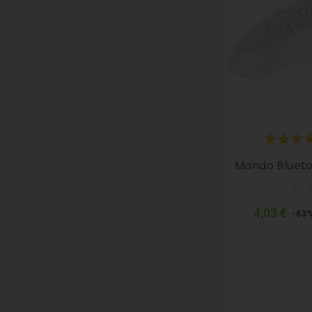
Mando Blueto
B
Pre
4,03 €
-63
nor