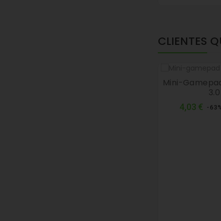
CLIENTES 
Mini-Gamepad
3.0
Pre
4,03 €
-63
nor