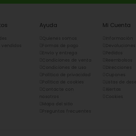
tos
Ayuda
Mi Cuenta
des
Quienes somos
Información
 vendidos
Formas de pago
Devoluciones
Envío y entrega
Pedidos
Condiciones de venta
Reembolsos
Condiciones de uso
Direcciones
Política de privacidad
Cupones
Política de cookies
Listas de des
Contacte con
Alertas
nosotros
Cookies
Mapa del sitio
Preguntas frecuentes