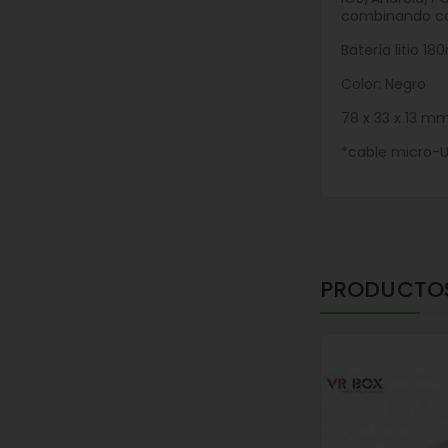
combinando con
Batería litio 1
Color: Negro
78 x 33 x 13 m
*cable micro-US
PRODUCTO