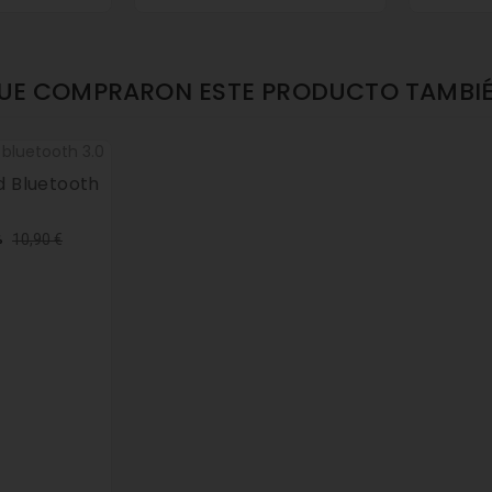
QUE COMPRARON ESTE PRODUCTO TAMBI
 Bluetooth
cio
Precio
10,90 €
%
mal