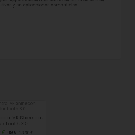
ivos y en aplicaciones compatibles.
ador VR Shinecon
luetooth 3.0
Precio
Precio
 €
13,90 €
-56%