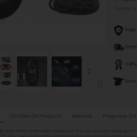
Añadir 
Pago
Entre
3 Año

Enví

Detalles De Producto
Reseñas
Preguntas (F
de este mini-controlador bluetooth 3.0 con cruceta analógica 
/TV/etc se puede utilizar como gamepad para el control de juego