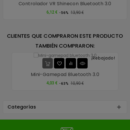
Controlador VR Shinecon Bluetooth 3.0
Precio
Precio
6,12 €
13,90 €
-56%
normal
CLIENTES QUE COMPRARON ESTE PRODUCTO
TAMBIÉN COMPRARON:
¡Rebajado!
Mini-Gamepad Bluetooth 3.0
Precio
Precio
4,03 €
10,90 €
-63%
normal
Categorías
