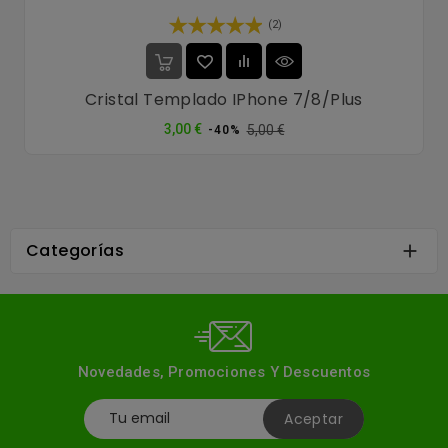
(2)
Cristal Templado IPhone 7/8/Plus
Precio
Precio
3,00 €
5,00 €
-40%
normal
Categorías

Novedades, Promociones Y Descuentos