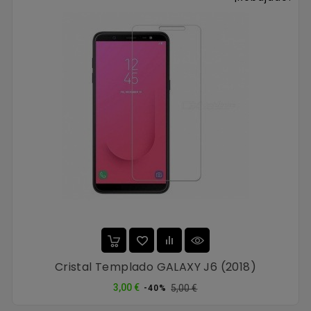
Cristal Templado GALAXY J6 (2018)
Precio
Precio
3,00 €
5,00 €
-40%
normal