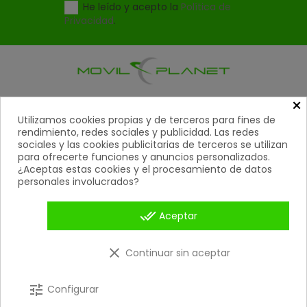
He leído y acepto la
Política de
Privacidad
.
×
Productos

Utilizamos cookies propias y de terceros para fines de
rendimiento, redes sociales y publicidad. Las redes
Ayuda

sociales y las cookies publicitarias de terceros se utilizan
para ofrecerte funciones y anuncios personalizados.
Mi Cuenta
¿Aceptas estas cookies y el procesamiento de datos

personales involucrados?
Contacto

done_all
Aceptar
Métodos De Pago

clear
Continuar sin aceptar
Copyright 2026 © Movil Planet | Todos los derechos
reservados.
tune
Configurar