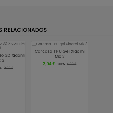
×
S RELACIONADOS
Carcasa TPU Gel Xiaomi
do 3D Xiaomi
Mix 3
x 3
Precio
Precio
3,04 €
4,90 €
-38%
cio
Precio
normal
9,99 €
%
mal