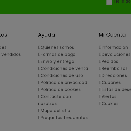
He leíd
tos
Ayuda
Mi Cuenta
des
Quienes somos
Información
 vendidos
Formas de pago
Devoluciones
Envío y entrega
Pedidos
Condiciones de venta
Reembolsos
Condiciones de uso
Direcciones
Política de privacidad
Cupones
Política de cookies
Listas de des
Contacte con
Alertas
nosotros
Cookies
Mapa del sitio
Preguntas frecuentes