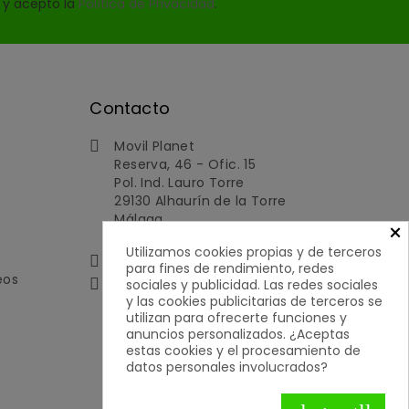
o y acepto la
Política de Privacidad
.
Contacto
Movil Planet

Reserva, 46 - Ofic. 15
Pol. Ind. Lauro Torre
29130 Alhaurín de la Torre
Málaga
×
España
Utilizamos cookies propias y de terceros
951592699 | 651050019

para fines de rendimiento, redes
eos

contacto@movilplanet.eu
sociales y publicidad. Las redes sociales
y las cookies publicitarias de terceros se
utilizan para ofrecerte funciones y
anuncios personalizados. ¿Aceptas
estas cookies y el procesamiento de
datos personales involucrados?