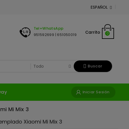
ESPAÑOL

Tel+WhatsApp
Carrito
0
951592699 | 651050019
Buscar
way
Iniciar Sesión
mi Mi Mix 3
Templado Xiaomi Mi Mix 3