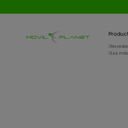
Produc
Noveda
Los más