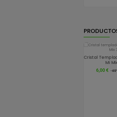
PRODUCTO
Cristal Templa
Mi Mi
Pre
6,00 €
-40
nor