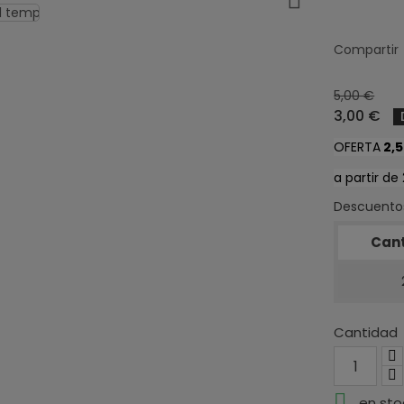
Compartir
5,00 €
3,00 €
OFERTA
2
,
a partir de
Descuentos
Can
Cantidad

en sto