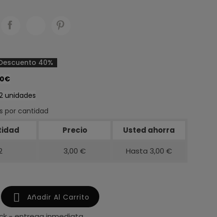
Descuento 40%
50€
 2 unidades
 por cantidad
tidad
Precio
Usted ahorra
2
3,00 €
Hasta 3,00 €

Añadir Al Carrito
ck - entrega inmediata