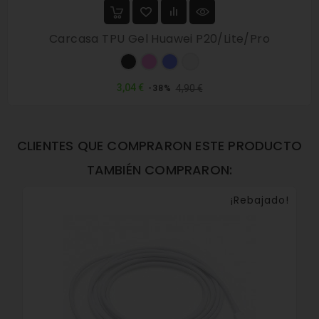
Carcasa TPU Gel Huawei P20/Lite/Pro
Negro
Rosa
Azul
Transparente
Precio
Precio
3,04 €
4,90 €
-38%
normal
CLIENTES QUE COMPRARON ESTE PRODUCTO
TAMBIÉN COMPRARON:
¡Rebajado!