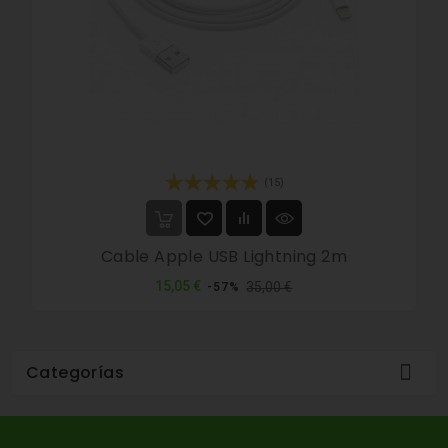
(15)
Cable Apple USB Lightning 2m
Precio
Precio
15,05 €
35,00 €
-57%
normal

Categorías