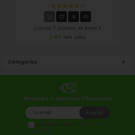
(1)
Correa 7 Diseños Mi Band 2
Precio
Precio
2,48 €
6,90 €
-64%
normal
Categorías

Novedades, Promociones Y Descuentos
He leído y acepto la
Política de
Privacidad
.