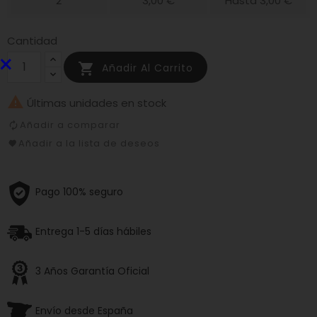
2
3,00 €
Hasta 3,00 €
Cantidad
×

Añadir Al Carrito

Últimas unidades en stock
Añadir a comparar
Añadir a la lista de deseos
Pago 100% seguro
Entrega 1-5 días hábiles
3 Años Garantía Oficial
Envío desde España