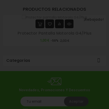
PRODUCTOS RELACIONADOS
¡Rebajado!
Protector Pantalla Motorola G4/Plus
Precio
Precio
1,00 €
2,00 €
-50%
normal

Categorías
Novedades, Promociones Y Descuentos