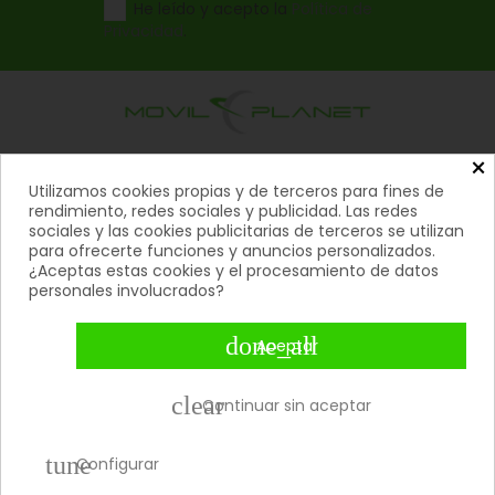
He leído y acepto la
Política de
Privacidad
.
×
Productos

Utilizamos cookies propias y de terceros para fines de
rendimiento, redes sociales y publicidad. Las redes
Ayuda

sociales y las cookies publicitarias de terceros se utilizan
para ofrecerte funciones y anuncios personalizados.
Mi Cuenta
¿Aceptas estas cookies y el procesamiento de datos

personales involucrados?
Contacto

done_all
Aceptar
Métodos De Pago

clear
Continuar sin aceptar
Copyright 2026 © Movil Planet | Todos los derechos
tune
reservados.
Configurar