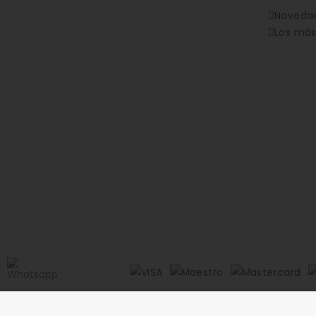
Noveda
Los más
Copyright 2026 © Movil Planet | Todos los derechos reser