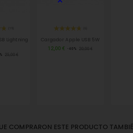
×
(19)
(6)
B Lightning
Cargador Apple USB 5W
Precio
Precio
12,00 €
20,00 €
-40%
cio
Precio
normal
25,00 €
2%
rmal
QUE COMPRARON ESTE PRODUCTO TAMBI