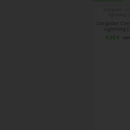
Cargador Coc
Lightning 
Pre
9,95 €
-50
nor