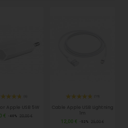
(6)
(19)
or Apple USB 5W
Cable Apple USB Lightning
1m
Precio
Precio
0 €
20,00 €
-40%
normal
Precio
Precio
12,00 €
25,00 €
-52%
normal