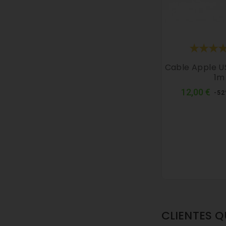
Cable Apple US
1m
Pre
12,00 €
-5
no
CLIENTES 