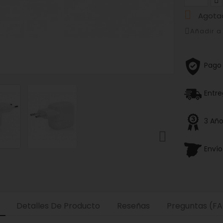

Agota
Añadir 
Pago
Entre
3 Año

Enví
Detalles De Producto
Reseñas
Preguntas (F