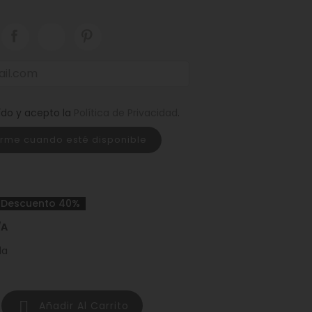
ído y acepto la
Política de Privacidad
.
arme cuando esté disponible
Descuento 40%
/A
da

Añadir Al Carrito