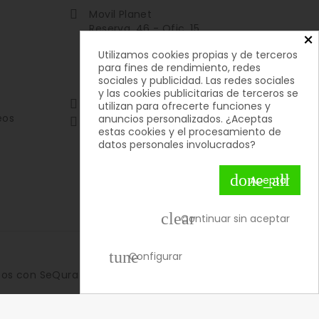
Movil Planet

Reserva, 46 - Ofic. 15
×
Pol. Ind. Lauro Torre
Utilizamos cookies propias y de terceros
29130 Alhaurín de la Torre
para fines de rendimiento, redes
Málaga
sociales y publicidad. Las redes sociales
España
y las cookies publicitarias de terceros se
951592699 | 651050019

utilizan para ofrecerte funciones y
eos
anuncios personalizados. ¿Aceptas

contacto@movilplanet.eu
estas cookies y el procesamiento de
datos personales involucrados?
done_all
Aceptar
clear
Continuar sin aceptar
tune
Configurar