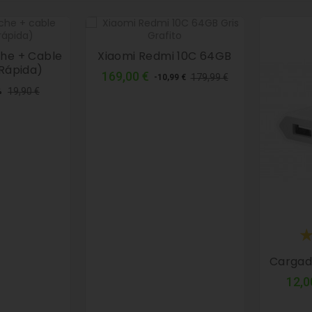
he + Cable
Xiaomi Redmi 10C 64GB
(rápida)
Precio
Precio
169,00 €
179,99 €
-10,99 €
cio
Precio
normal
19,90 €
%
mal
Cargad
12,0