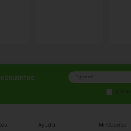
Descuentos
He leíd
tos
Ayuda
Mi Cuenta