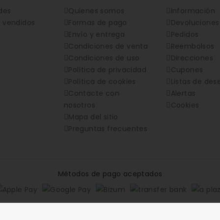
des
Quienes somos
Información
 vendidos
Formas de pago
Devoluciones
Envío y entrega
Pedidos
Condiciones de venta
Reembolsos
Condiciones de uso
Direcciones
Política de privacidad
Cupones
Política de cookies
Listas de des
Contacte con
Alertas
nosotros
Cookies
Mapa del sitio
Preguntas frecuentes
Métodos de pago aceptados
vados.