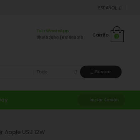
ESPAÑOL

Tel+WhatsApp
Carrito
0
951592699 | 651050019
Buscar
way
Iniciar Sesión
r Apple USB 12W