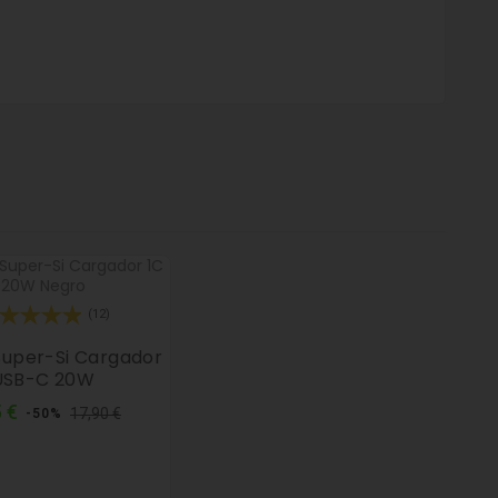
(12)
Super-Si Cargador
USB-C 20W
Precio
Precio
 €
17,90 €
-50%
normal