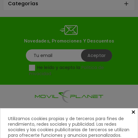
Categorías

Novedades, Promociones Y Descuentos
He leído y acepto la
Política de
Privacidad
.
×
Productos

Utilizamos cookies propias y de terceros para fines de
rendimiento, redes sociales y publicidad. Las redes
Ayuda

sociales y las cookies publicitarias de terceros se utilizan
para ofrecerte funciones y anuncios personalizados.