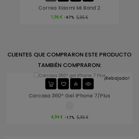
Correa Xiaomi Mi Band 2
Precio
Precio
1,96 €
5,95 €
-67%
normal
CLIENTES QUE COMPRARON ESTE PRODUCTO
TAMBIÉN COMPRARON:
¡Rebajado!
Carcasa 360º Gel IPhone 7/Plus
Transparente
Precio
Precio
4,94 €
5,95 €
-17%
normal