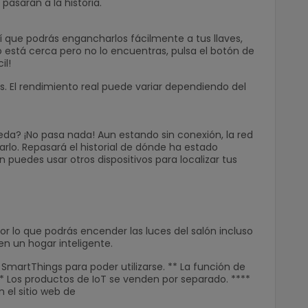
pasarán a la historia.
sí que podrás engancharlos fácilmente a tus llaves,
o está cerca pero no lo encuentras, pulsa el botón de
il!
 El rendimiento real puede variar dependiendo del
da? ¡No pasa nada! Aun estando sin conexión, la red
lo. Repasará el historial de dónde ha estado
puedes usar otros dispositivos para localizar tus
or lo que podrás encender las luces del salón incluso
en un hogar inteligente.
 SmartThings para poder utilizarse. ** La función de
** Los productos de IoT se venden por separado. ****
 el sitio web de