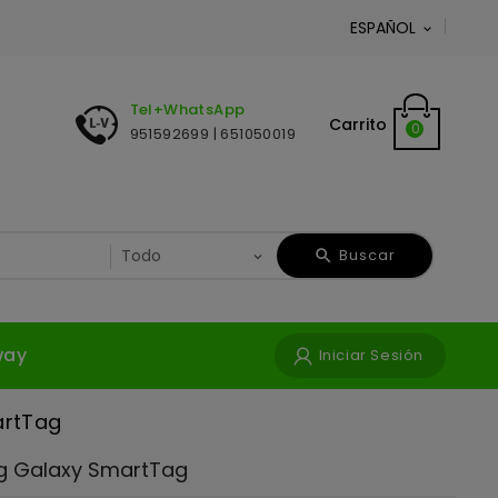
ESPAÑOL

Tel+WhatsApp
Carrito
0
951592699 | 651050019
Buscar
way
Iniciar Sesión
rtTag
 Galaxy SmartTag