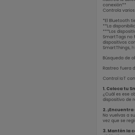
conexión**
Controla varios
*El Bluetooth 
**La disponibil
***Los disposit
SmartTags no fu
dispositivos c
SmartThings,
h
Búsqueda de o
Rastreo fuera 
Control IoT co
1. Coloca tu 
¿Cuál es ese o
dispositivo de 
2. ¡Encuentra
No vuelvas a su
vez que se regi
3. Mantén la 