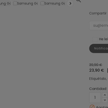

Compartir
He le
Notific
39,90 €
23,90 €
Etiquétalo,
Cantidad

Agota