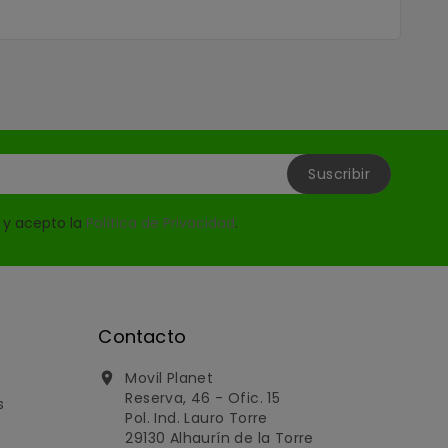
o y acepto la
Política de Privacidad
.
Contacto
Movil Planet

Reserva, 46 - Ofic. 15
s
Pol. Ind. Lauro Torre
29130 Alhaurín de la Torre