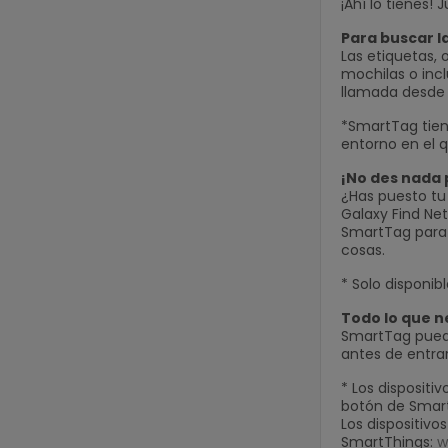
¡Ahí lo tienes!
Para buscar l
Las etiquetas, 
mochilas o incl
llamada desde t
*SmartTag tien
entorno en el q
¡No des nada 
¿Has puesto tu
Galaxy Find Ne
SmartTag para q
cosas.
* Solo disponib
Todo lo que ne
SmartTag puede 
antes de entrar
* Los dispositi
botón de SmartT
Los dispositivo
SmartThings:
w