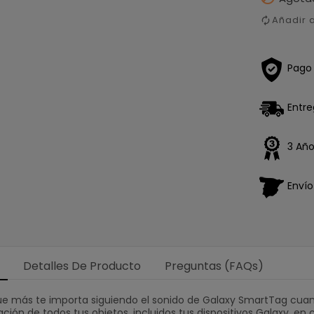
Añadir 
Pago
Entre
3 Año
Enví
Detalles De Producto
Preguntas (FAQs)
ue más te importa siguiendo el sonido de Galaxy SmartTag cuan
ación de todos tus objetos, incluidos tus dispositivos Galaxy, 