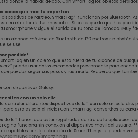
 Justo donde lo habías dejado. Con SmartTag los objetos perdidos 
as cosas que más te importan
o dispositivos de rastreo, SmartTag*, funcionan por Bluetooth. A
uso en el collar de tus mascotas. Si crees que lo que has perdid
u smartphone y sigue el sonido de tu tono de llamada. ¡Muy fác
e un alcance máximo de Bluetooth de 120 metros sin obstáculos.
ue se use.
por perdido!
 SmartTag en un objeto que está fuera de tu alcance de búsque
twork* puede usar datos escaneados previamente para encontrar
ue puedas seguir sus pasos y rastrearlo. Recuerda que también 
le con dispositivos Galaxy.
cesitas con un solo clic
controlar diferentes dispositivos de IoT con solo un solo clic, p
, ¡pero esto es solo el inicio! Con SmartTag, convertirás tu casa 
vos de IoT tienen que estar registrados dentro de la aplicación de
ag no funciona sin conexión al dispositivo móvil del usuario. *
s compatibles con la aplicación de SmartThings se pueden ver en
ww.samsung.com/smartthings