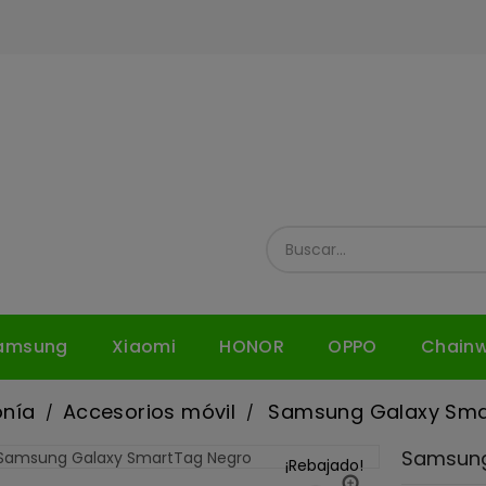
amsung
Xiaomi
HONOR
OPPO
Chain
onía
Accesorios móvil
Samsung Galaxy Sma
Samsung
¡Rebajado!
