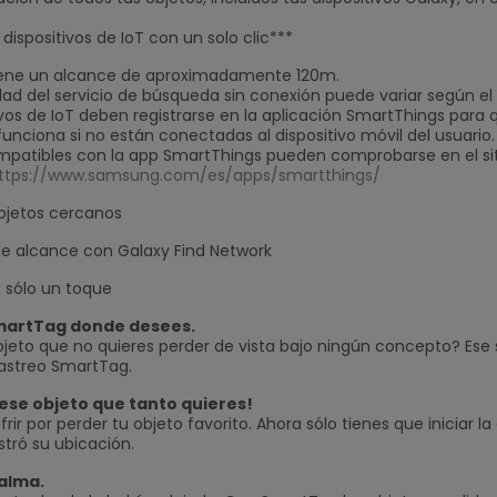
 dispositivos de IoT con un solo clic***
tiene un alcance de aproximadamente 120m.
idad del servicio de búsqueda sin conexión puede variar según el 
ivos de IoT deben registrarse en la aplicación SmartThings para 
nciona si no están conectadas al dispositivo móvil del usuario
ompatibles con la app SmartThings pueden comprobarse en el si
ttps://www.samsung.com/es/apps/smartthings/
bjetos cercanos
×
de alcance con Galaxy Find Network
n sólo un toque
SmartTag donde desees.
bjeto que no quieres perder de vista bajo ningún concepto? Ese 
rastreo SmartTag.
 ese objeto que tanto quieres!
frir por perder tu objeto favorito. Ahora sólo tienes que iniciar
stró su ubicación.
calma.