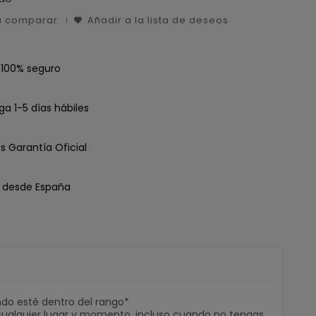
a comparar
Añadir a la lista de deseos
 100% seguro
ga 1-5 días hábiles
s Garantía Oficial
o desde España
do esté dentro del rango*
en cualquier lugar y momento, incluso cuando no tengas