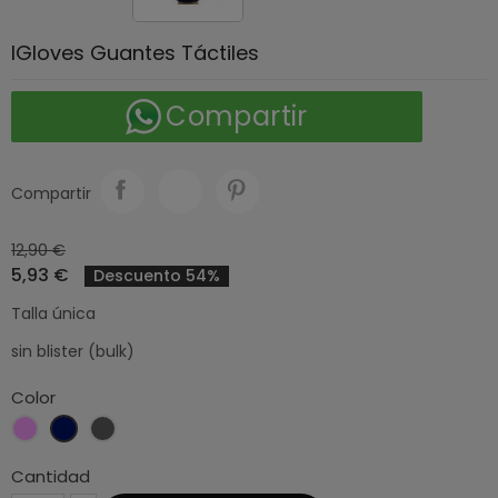
IGloves Guantes Táctiles
Compartir
Compartir
12,90 €
5,93 €
Descuento 54%
Talla única
sin blister (bulk)
Color
Rosa
Azul
Gris
claro
marino
oscuro
Cantidad