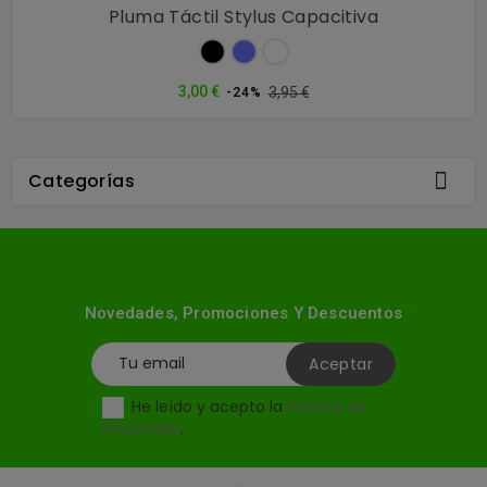
Pluma Táctil Stylus Capacitiva
Negro
Azul
Blanco
celeste
Precio
Precio
3,00 €
3,95 €
-24%
normal

Categorías
Novedades, Promociones Y Descuentos
He leído y acepto la
Política de
Privacidad
.